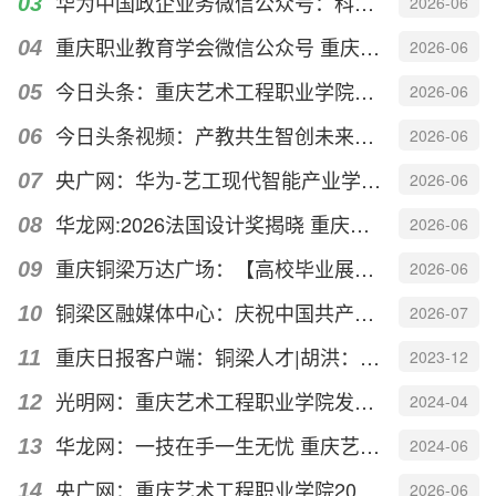
华为中国政企业务微信公众号：科创赋能 产教协同 | 重庆艺术工程职业学院携手华为...
2026-06
重庆职业教育学会微信公众号 重庆艺术工程职业学院“三把钥匙”开启艺术类职教产教融...
2026-06
今日头条：重庆艺术工程职业学院启动2026年产教融合活动月
2026-06
今日头条视频：产教共生智创未来——重庆艺术工程职业学院2026年产教融合活动月
2026-06
央广网：华为-艺工现代智能产业学院赋能数字人才培养
2026-06
华龙网:2026法国设计奖揭晓 重庆建筑设计摘得一金一银
2026-06
重庆铜梁万达广场：【高校毕业展】以“境生万象”之名，见证青年设计力量的时代答卷
2026-06
铜梁区融媒体中心：庆祝中国共产党成立105周年｜重庆艺术工程职业学院举行“少云思政...
2026-07
重庆日报客户端：铜梁人才|胡洪：用巧手裁剪时尚把热爱变成事业
2023-12
光明网：重庆艺术工程职业学院发布《邱少云交响组曲》
2024-04
华龙网：一技在手一生无忧 重庆艺术工程职业学院艺术教育学院职业教育活动月落幕
2024-06
央广网：重庆艺术工程职业学院2026产教融合活动月启动
2026-06