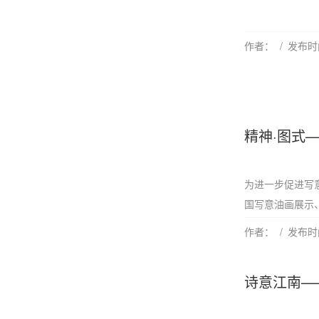
作者：
发布时间
精神·图式
为进一步促进写
国写意油画展示、
作者：
发布时间
诗意江南—