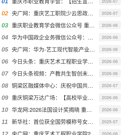
重庆市职业教育学会：【招生宣传季】重庆艺术工程职业学院
2026-07
央广网：重庆艺工职院少云思政汇演“声”入人心
2026-07
重庆职业教育学会微信公众号 重庆艺术工程职业学院“三把钥匙”开启艺术类职教产教融...
2026-06
华为中国政企业务微信公众号：科创赋能 产教协同 | 重庆艺术工程职业学院携手华为...
2026-06
央广网：华为-艺工现代智能产业学院赋能数字人才培养
2026-06
今日头条：重庆艺术工程职业学院启动2026年产教融合活动月
2026-06
今日头条视频：产教共生智创未来——重庆艺术工程职业学院2026年产教融合活动月
2026-06
铜梁区融媒体中心：庆祝中国共产党成立105周年｜重庆艺术工程职业学院举行“少云思政...
2026-07
重庆铜梁万达广场：【高校毕业展】以“境生万象”之名，见证青年设计力量的时代答卷
2026-06
华龙网:2026法国设计奖揭晓 重庆建筑设计摘得一金一银
2026-06
新华社：首位获全国劳模称号女外卖员 “95后”姑娘廖泽萌的“飞驰人生
2025-07
央广网：重庆艺术工程职业学院2026产教融合活动月启动
2026-06