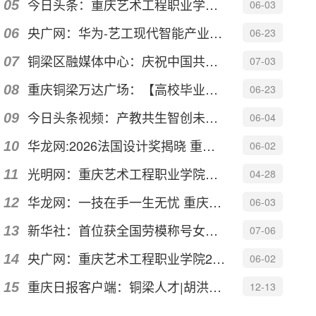
今日头条：重庆艺术工程职业学院启动2026年产教融合活动月
06-03
央广网：华为-艺工现代智能产业学院赋能数字人才培养
06-23
铜梁区融媒体中心：庆祝中国共产党成立105周年｜重庆艺术工程职业学...
07-03
重庆铜梁万达广场：【高校毕业展】以“境生万象”之名，见证青年设...
06-23
今日头条视频：产教共生智创未来——重庆艺术工程职业学院2026年产...
06-04
华龙网:2026法国设计奖揭晓 重庆建筑设计摘得一金一银
06-02
光明网：重庆艺术工程职业学院发布《邱少云交响组曲》
04-28
华龙网：一技在手一生无忧 重庆艺术工程职业学院艺术教育学院职业...
06-03
新华社：首位获全国劳模称号女外卖员 “95后”姑娘廖泽萌的“飞驰人生
07-06
央广网：重庆艺术工程职业学院2026产教融合活动月启动
06-02
重庆日报客户端：铜梁人才|胡洪：用巧手裁剪时尚把热爱变成事业
12-13