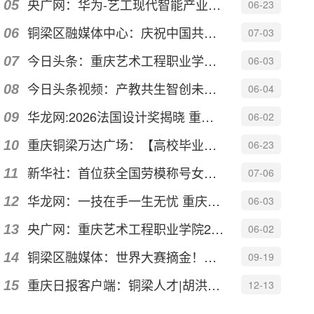
央广网：华为-艺工现代智能产业学院赋能数字人才培养
06-23
铜梁区融媒体中心：庆祝中国共产党成立105周年｜重庆艺术工程职业学...
07-03
今日头条：重庆艺术工程职业学院启动2026年产教融合活动月
06-03
今日头条视频：产教共生智创未来——重庆艺术工程职业学院2026年产...
06-04
华龙网:2026法国设计奖揭晓 重庆建筑设计摘得一金一银
06-02
重庆铜梁万达广场：【高校毕业展】以“境生万象”之名，见证青年设...
06-23
新华社：首位获全国劳模称号女外卖员 “95后”姑娘廖泽萌的“飞驰人生
07-06
华龙网：一技在手一生无忧 重庆艺术工程职业学院艺术教育学院职业...
06-03
央广网：重庆艺术工程职业学院2026产教融合活动月启动
06-02
铜梁区融媒体：世界大赛摘金！重庆艺术工程职业学院载誉归来首秀惊艳
09-19
重庆日报客户端：铜梁人才|胡洪：用巧手裁剪时尚把热爱变成事业
12-13